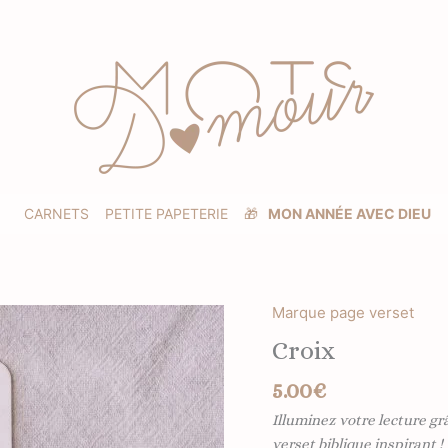
CARNETS
PETITE PAPETERIE
🎁
MON ANNÉE AVEC DIEU
Marque page verset
quantité
de
Croix
Croix
5.00
€
Illuminez votre lecture g
verset biblique inspirant !