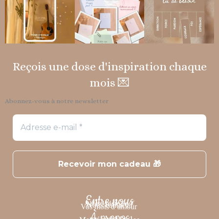
Reçois une dose d'inspiration chaque
mois 💌
Abonnez-vous à notre newsletter
Entre nous
Notre histoire
?
Nous contacter
Vos mots d’amour
À propos