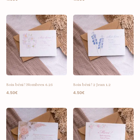
Sois béni ! Nombres 6.25
Sois béni ! 2 Jean 1.2
4.50
€
4.50
€