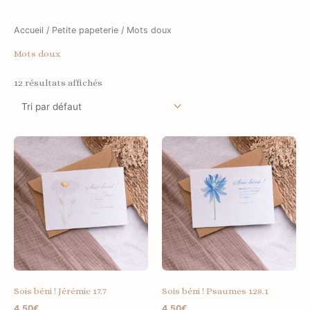
Accueil
/
Petite papeterie
/ Mots doux
Mots doux
12 résultats affichés
Sois béni ! Jérémie 17.7
Sois béni ! Psaumes 128.1
4.50
€
4.50
€