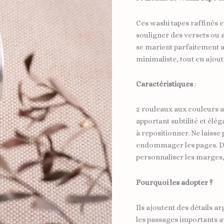
Tape
argentés
Ces washi tapes raffinés e
souligner des versets ou a
se marient parfaitement a
minimaliste, tout en ajou
Caractéristiques
:
2 rouleaux aux couleurs a
apportant subtilité et élég
à repositionner. Ne laisse 
endommager les pages. Di
personnaliser les marges, 
Pourquoi les adopter ?
Ils ajoutent des détails a
les passages importants ave