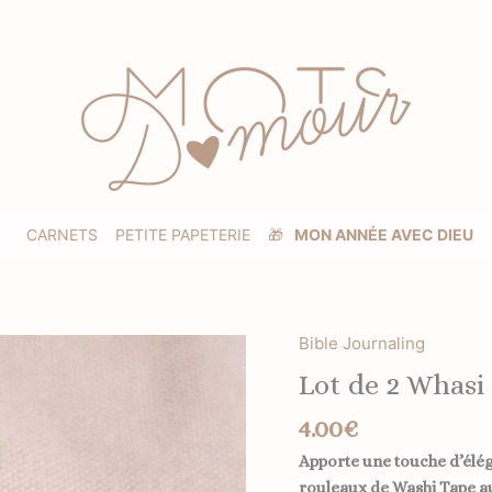
CARNETS
PETITE PAPETERIE
🎁
MON ANNÉE AVEC DIEU
Bible Journaling
quantité
de
Lot de 2 Whasi
Lot
de
4.00
€
2
Apporte une touche d’éléga
Whasi
rouleaux de Washi Tape au