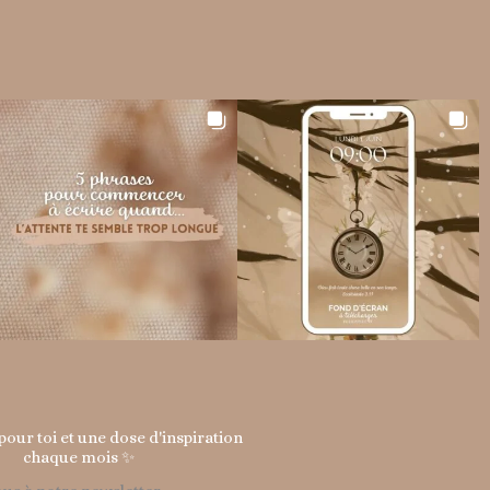
our toi et une dose d'inspiration
chaque mois ✨