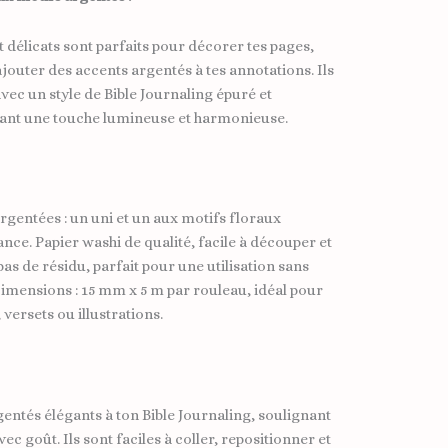
t délicats sont parfaits pour décorer tes pages,
jouter des accents argentés à tes annotations. Ils
vec un style de Bible Journaling épuré et
tant une touche lumineuse et harmonieuse.
rgentées : un uni et un aux motifs floraux
ance. Papier washi de qualité, facile à découper et
pas de résidu, parfait pour une utilisation sans
mensions : 15 mm x 5 m par rouleau, idéal pour
versets ou illustrations.
rgentés élégants à ton Bible Journaling, soulignant
c goût. Ils sont faciles à coller, repositionner et