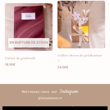
EN RUPTURE DE STOCK
Coffret Notes de prédication
Carnet de gratitude
✨
18.00
€
24.00
€
Instagram
Retrouvez-nous sur
@motsdamour.re