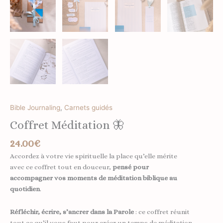
Bible Journaling
,
Carnets guidés
Coffret Méditation 🦋
24.00
€
Accordez à votre vie spirituelle la place qu’elle mérite
avec ce coffret tout en douceur,
pensé pour
accompagner vos moments de méditation biblique au
quotidien
.
Réfléchir, écrire, s’ancrer dans la Parole
: ce coffret réunit
tout ce qu’il vous faut pour créer un temps de méditation