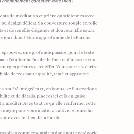
n cheminement quotidien avec Dieu !
ts de méditation et prière quotidiennes avec
au design délicat. Sa couverture souple en toile
s et dorés allie élégance et douceur. Elle saura
jour dans l’étude approfondie de la Parole.
 éprouviez une profonde passion pour le texte
isir d’étudier la Parole de Dieu et d’inscrire vos
marges prévues à cet effet. Vous pourrez écrire
bible de très haute qualité, testé et approuvé.
s ont été intégrées et, en bonus, 22 illustrations
ilité et de détails, placées ici et là en guise
et à méditer. Avec tout ce qu’elle renferme, cette
 conçue pour vous inciter à cultiver et enrichir
vante avec le Dieu de la Parole.
essoires complémentaires dans notre catégorie