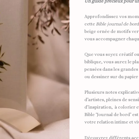
Un guide précieux pour u
Approfondissez vos momen
cette
Bible journal de bord
beige ornée de motifs vert
vous accompagner chaque 
Que vous soyez créatif ou
biblique, vous aurez le pla
pensées dans les grandes 
ou dessiner sur du papier 
Plusieurs notes explicative
d’artistes, pleines de sensib
d’inspiration, à colorier 
Bible ‘Journal de bord’ est
votre relation intime et vi
Découvrez différents acc