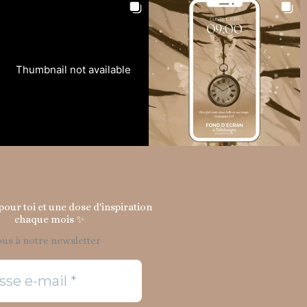
Thumbnail not available
our toi et une dose d'inspiration
chaque mois ✨
us à notre newsletter