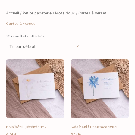
Accueil
/
Petite papeterie
/
Mots doux
/ Cartes à verset
Cartes à verset
12 résultats affichés
Sois béni ! Jérémie 17.7
Sois béni ! Psaumes 128.1
4.50
€
4.50
€