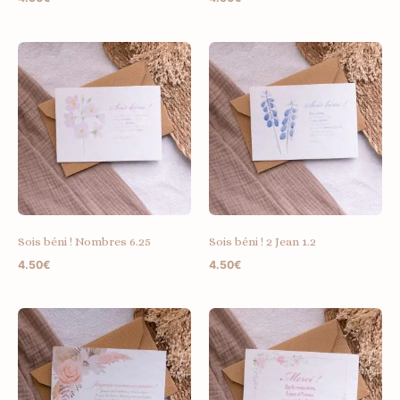
Sois béni ! Nombres 6.25
Sois béni ! 2 Jean 1.2
4.50
€
4.50
€