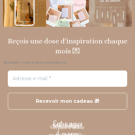
Reçois une dose d'inspiration chaque
mois 💌
Abonnez-vous à notre newsletter
Entre nous
Notre histoire
?
Nous contacter
Vos mots d’amour
À propos